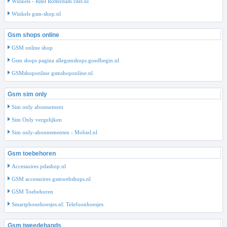
Winkels - Ritel Rotterdam ritel.nl
Winkels gsm-shop.nl
Gsm shops online
GSM online shop
Gsm shops pagina allegsmshops.goedbegin.nl
GSMshoponline gsmshoponline.nl
Gsm sim only
Sim only abonnement
Sim Only vergelijken
Sim only-abonnementen - Mobiel.nl
Gsm toebehoren
Accessoires pdashop.nl
GSM accessoires gsmwebshops.nl
GSM Toebehoren
Smartphonehoesjes.nl: Telefoonhoesjes
Gsm tweedehands