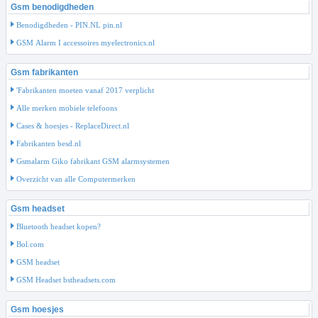
Gsm benodigdheden
Benodigdheden - PIN.NL pin.nl
GSM Alarm I accessoires myelectronics.nl
Gsm fabrikanten
'Fabrikanten moeten vanaf 2017 verplicht
Alle merken mobiele telefoons
Cases & hoesjes - ReplaceDirect.nl
Fabrikanten besd.nl
Gsmalarm Giko fabrikant GSM alarmsystemen
Overzicht van alle Computermerken
Gsm headset
Bluetooth headset kopen?
Bol.com
GSM headset
GSM Headset bstheadsets.com
Gsm hoesjes