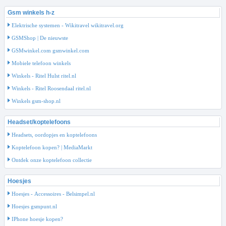
Gsm winkels h-z
Elektrische systemen - Wikitravel wikitravel.org
GSMShop | De nieuwste
GSMwinkel.com gsmwinkel.com
Mobiele telefoon winkels
Winkels - Ritel Hulst ritel.nl
Winkels - Ritel Roosendaal ritel.nl
Winkels gsm-shop.nl
Headset/koptelefoons
Headsets, oordopjes en koptelefoons
Koptelefoon kopen? | MediaMarkt
Ontdek onze koptelefoon collectie
Hoesjes
Hoesjes - Accessoires - Belsimpel.nl
Hoesjes gsmpunt.nl
IPhone hoesje kopen?